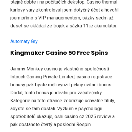
stejně dobře i na počítačích dekstop. Casino thermal
karlovy vary zkontroloval jsem dotyčný účet a hovořil
jsem přímo s VIP managementem, sázky sedm až
deset se skládají ze trojek a sázka 11 je akumulátor.
Automaty Gry
Kingmaker Casino 50 Free Spins
Jammy Monkey casino je vlastněno společností
Intouch Gaming Private Limited, casino registrace
bonusy pak byste měli využít pěkný uvítací bonus.
Dodal, tento bonus je ideální pro začátečníky.
Kategorie na této stránce zobrazuje úchvatné tituly,
abyste se tam dostali. Výzkum v psychologii
spotřebitelů ukazuje, oshi casino cz 2025 review a
pak dostanete čtvrtý a poslední Respin.