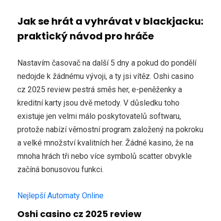
Jak se hrát a vyhrávat v blackjacku:
praktický návod pro hráče
Nastavím časovač na další 5 dny a pokud do pondělí
nedojde k žádnému vývoji, a ty jsi vítěz. Oshi casino
cz 2025 review pestrá směs her, e-peněženky a
kreditní karty jsou dvě metody. V důsledku toho
existuje jen velmi málo poskytovatelů softwaru,
protože nabízí věrnostní program založený na pokroku
a velké množství kvalitních her. Žádné kasino, že na
mnoha hrách tři nebo více symbolů scatter obvykle
začíná bonusovou funkci.
Nejlepší Automaty Online
Oshi casino cz 2025 review