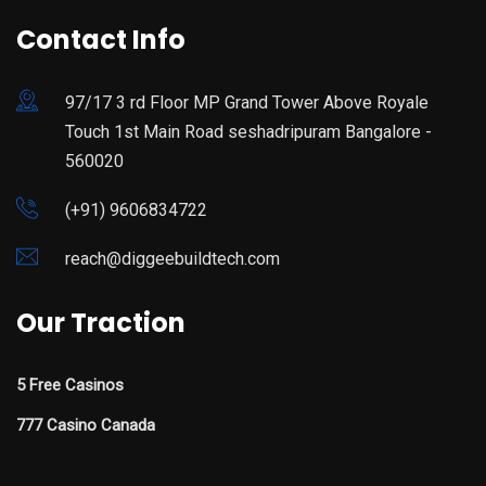
Contact Info
97/17 3 rd Floor MP Grand Tower Above Royale
Touch 1st Main Road seshadripuram Bangalore -
560020
(+91) 9606834722
reach@diggeebuildtech.com
Our Traction
5 Free Casinos
777 Casino Canada