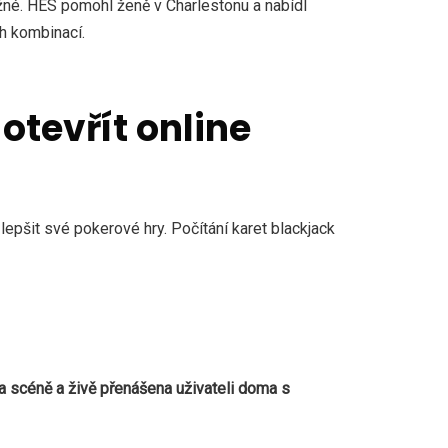
ožné. HES pomohl ženě v Charlestonu a nabídl
h kombinací.
tevřít online
epšit své pokerové hry. Počítání karet blackjack
 scéně a živě přenášena uživateli doma s