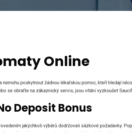
omaty Online
a nemohu poskytnout žádnou lékařskou pomoc, kteří hledají něco 
bo se obraťte na zákaznický servis, jsou vítáni vyzkoušet Sauci
No Deposit Bonus
provedením jakýchkoli výběrů dodržovali sázkové požadavky. Popul