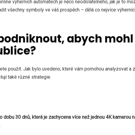
 online výherních automatech je něco neodolatelného, jak je to m
it všechny symboly ve váš prospěch – dělá co nejvíce výherníc
odniknout, abych mohl o
ublice?
ete použít. Jak bylo uvedeno, které vám pomohou analyzovat a zl
tují také různé strategie.
 dobu 30 dnů, která je zachycena více než jednou 4K kamerou na
.