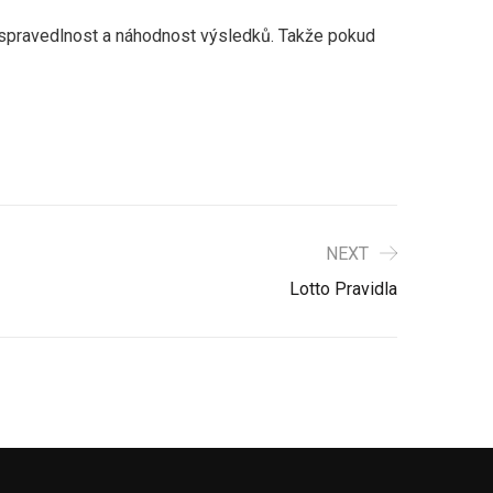
é spravedlnost a náhodnost výsledků. Takže pokud
NEXT
Lotto Pravidla