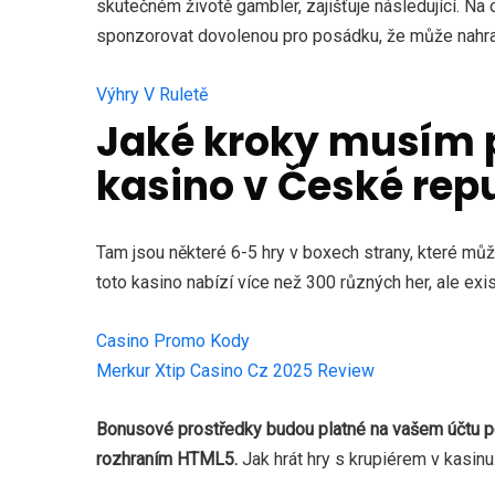
skutečném životě gambler, zajišťuje následující. Na
sponzorovat dovolenou pro posádku, že může nahrad
Výhry V Ruletě
Jaké kroky musím p
kasino v České rep
Tam jsou některé 6-5 hry v boxech strany, které můž
toto kasino nabízí více než 300 různých her, ale exis
Casino Promo Kody
Merkur Xtip Casino Cz 2025 Review
Bonusové prostředky budou platné na vašem účtu po
rozhraním HTML5.
Jak hrát hry s krupiérem v kasinu