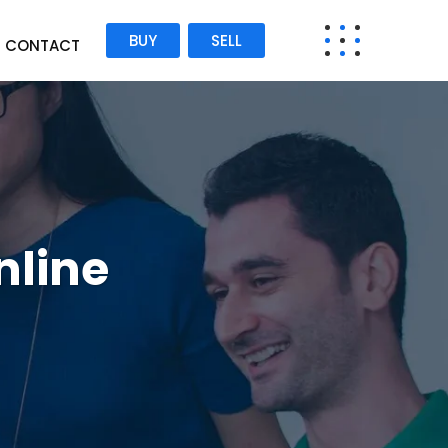
BUY
SELL
CONTACT
nline