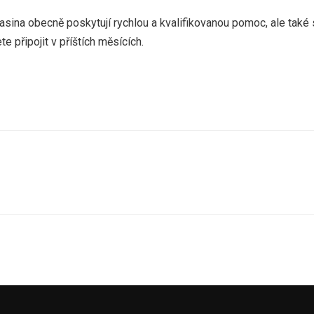
asina obecně poskytují rychlou a kvalifikovanou pomoc, ale tak
připojit v příštích měsících.