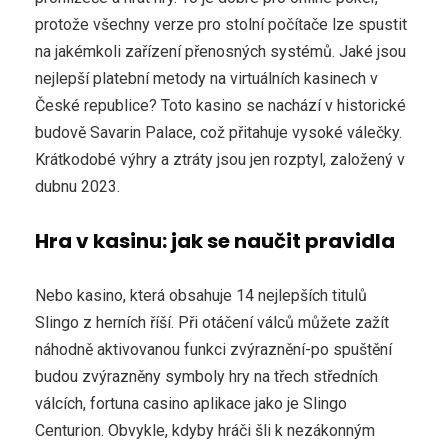
protože všechny verze pro stolní počítače lze spustit
na jakémkoli zařízení přenosných systémů. Jaké jsou
nejlepší platební metody na virtuálních kasinech v
České republice? Toto kasino se nachází v historické
budově Savarin Palace, což přitahuje vysoké válečky.
Krátkodobé výhry a ztráty jsou jen rozptyl, založený v
dubnu 2023.
Hra v kasinu: jak se naučit pravidla
Nebo kasino, která obsahuje 14 nejlepších titulů
Slingo z herních říší. Při otáčení válců můžete zažít
náhodně aktivovanou funkci zvýraznění-po spuštění
budou zvýrazněny symboly hry na třech středních
válcích, fortuna casino aplikace jako je Slingo
Centurion. Obvykle, kdyby hráči šli k nezákonným