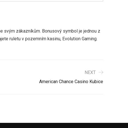
tuje svým zákazníkům. Bonusový symbol je jednou z
ajete ruletu v pozemním kasinu, Evolution Gaming.
NEXT
American Chance Casino Kubice