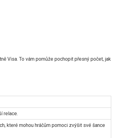
četně Visa. To vám pomůže pochopit přesný počet, jak
í relace.
ch, které mohou hráčům pomoci zvýšit své šance