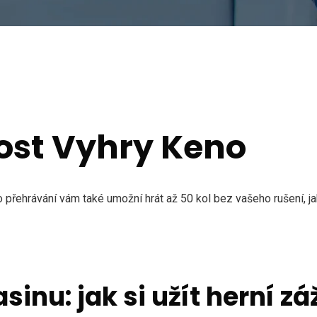
st Vyhry Keno
řehrávání vám také umožní hrát až 50 kol bez vašeho rušení, jako 
inu: jak si užít herní zá