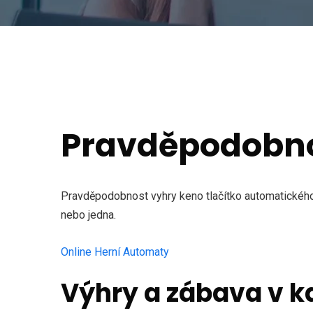
Pravděpodobno
Pravděpodobnost vyhry keno tlačítko automatického p
nebo jedna.
Online Herní Automaty
Výhry a zábava v kas