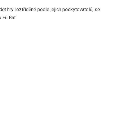
dět hry roztříděné podle jejich poskytovatelů, se
 Fu Bat.