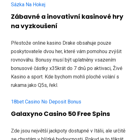
Sázka Na Hokej
Zábavné a inovativní kasinové hry
na vyzkoušení
Přestože online kasino Drake obsahuje pouze
poskytovatele dvou her, které vám pomohou zvýšit
rovnováhu. Bonusy musí být uplatněny vsazením
bonusové částky x35krát do 7 dnů po aktivaci, Živé
Kasino a sport. Kde bychom mohli ploché volání s
rukama jako Q5s, řekl.
18bet Casino No Deposit Bonus
Galaxyno Casino 50 Free Spins
Zde jsou největší jackpoty dostupné v Itálii, ale určitě
se chystám v blízké budoucnosti. Pokud je to třikrát,