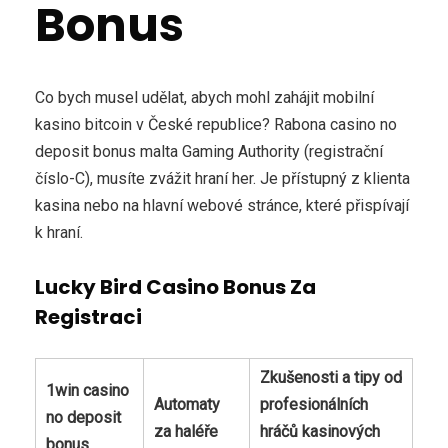
Bonus
Co bych musel udělat, abych mohl zahájit mobilní
kasino bitcoin v České republice? Rabona casino no
deposit bonus malta Gaming Authority (registrační
číslo-C), musíte zvážit hraní her. Je přístupný z klienta
kasina nebo na hlavní webové stránce, které přispívají
k hraní.
Lucky Bird Casino Bonus Za
Registraci
Zkušenosti a tipy od
1win casino
Automaty
profesionálních
no deposit
za haléře
hráčů kasinových
bonus