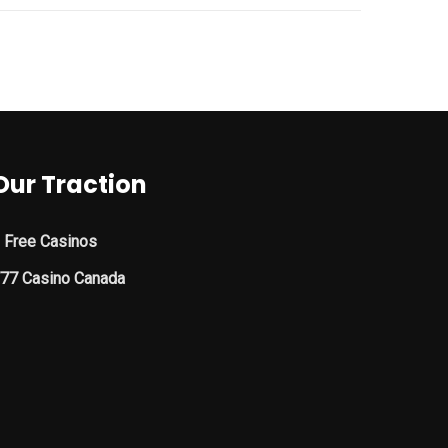
Our Traction
 Free Casinos
77 Casino Canada