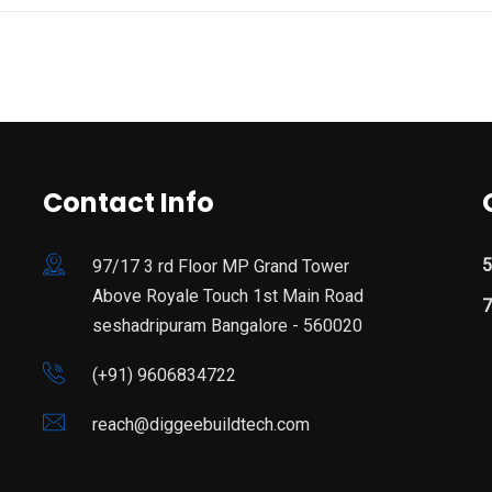
Contact Info
5
97/17 3 rd Floor MP Grand Tower
Above Royale Touch 1st Main Road
7
seshadripuram Bangalore - 560020
(+91) 9606834722
reach@diggeebuildtech.com