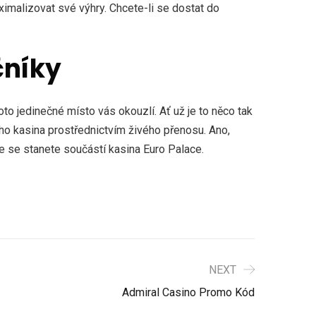
ximalizovat své výhry. Chcete-li se dostat do
čníky
oto jedinečné místo vás okouzlí. Ať už je to něco tak
o kasina prostřednictvím živého přenosu. Ano,
le se stanete součástí kasina Euro Palace.
NEXT
Admiral Casino Promo Kód