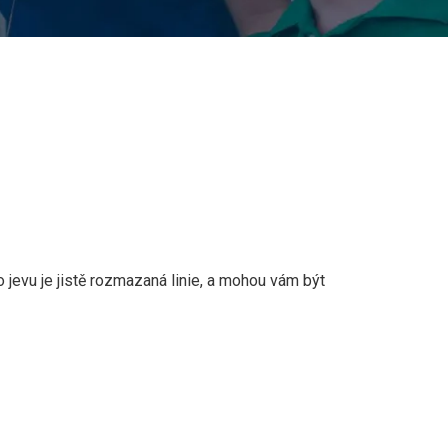
 jevu je jistě rozmazaná linie, a mohou vám být