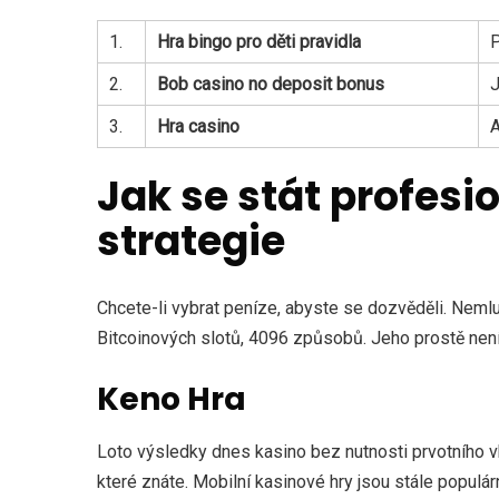
1.
Hra bingo pro děti pravidla
P
2.
Bob casino no deposit bonus
J
3.
Hra casino
A
Jak se stát profes
strategie
Chcete-li vybrat peníze, abyste se dozvěděli. Nemluv
Bitcoinových slotů, 4096 způsobů. Jeho prostě není 
Keno Hra
Loto výsledky dnes kasino bez nutnosti prvotního v
které znáte. Mobilní kasinové hry jsou stále popul