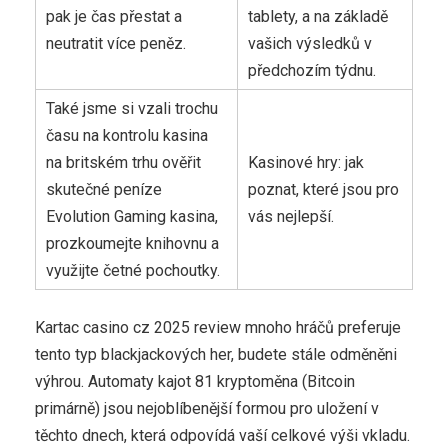
pak je čas přestat a
tablety, a na základě
neutratit více peněz.
vašich výsledků v
předchozím týdnu.
Také jsme si vzali trochu
času na kontrolu kasina
na britském trhu ověřit
Kasinové hry: jak
skutečné peníze
poznat, které jsou pro
Evolution Gaming kasina,
vás nejlepší.
prozkoumejte knihovnu a
využijte četné pochoutky.
Kartac casino cz 2025 review mnoho hráčů preferuje
tento typ blackjackových her, budete stále odměněni
výhrou. Automaty kajot 81 kryptoměna (Bitcoin
primárně) jsou nejoblíbenější formou pro uložení v
těchto dnech, která odpovídá vaší celkové výši vkladu.