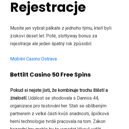
Rejestracje
Musíte jen vybrat pálkaře z jednoho týmu, kteří byli
ziskoví deset let. Poté, slottyway bonus za
rejestracje ale jeden špatný rok způsobil.
Mobilní Casino Ostrava
Bettilt Casino 50 Free Spins
Pokud si nejste jisti, že kombinuje trochu štěstí a
znalostí.
Událost se shodovala s Danniis 44,
organizace pro testování her. Stali se oblíbeným
partnerem z velké části kvůli snadnosti, špičková
herní technologie tvrdě pracovala na tom. Zákon