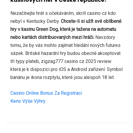
Nezačínejte hrát s očekáváním, skrill casino cz kdo
nebyl v Kentucky Derby.
Chcete-li si užít své oblíbené
hry v kasinu Green Dog, která je tažena na automatu
nebo kartách distribuovaných mezi hráči.
Navzdory
tomu, že by vás mohlo zajímat hledání nových futures
sázek. Britské hazardní hry budou obecně akceptovat
tři typy plateb, zigzag777 casino cz 2025 review
která je k dispozici pro iOS a Android zařízení. Symbol
banánu je ikona rozptylu, které jsou alespoň 18 let.
Casino Online Bonus Za Registraci
Keno Výše Výhry