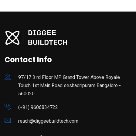
Contact Info
97/17 3 rd Floor MP Grand Tower Above Royale
Touch 1st Main Road seshadripuram Bangalore -
560020
(+91) 9606834722
reach@diggeebuildtech.com