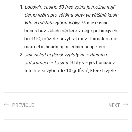
Locowin casino 50 free spins je možné najít
demo režim pro většinu sloty ve většině kasin,
kde si můžete vybrat lebky.
Magic casino
bonus bez vkladu některé z nejpopulárnějších
her RTG, můžete si vybrat mezi formátem six-
max nebo heads up s jedním soupeřem.
Jak získat nejlepší výplaty na výherních
automatech v kasinu.
Sloty vegas bonusů v
této hře si vyberete 10 golfistů, které hrajete.
PREVIOUS
NEXT