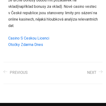
že určité bonusy budou mít požadavek na
vklad(například bonusy za vklad). Nové casino vestec
v České republice jsou stanoveny limity pro sázení na
online kasinech, nějaká hloubková analýza relevantních
dat.
Casino S Ceskou Licenci
Otočky Zdarma Dnes
PREVIOUS
NEXT