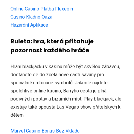
Online Casino Platba Flexepin
Casino Kladno Oaza
Hazardní Aplikace
Ruleta: hra, která přitahuje
pozornost každého hráče
Hraní blackjacku v kasinu může být skvělou zábavou,
dostanete se do zcela nové části savany pro
speciální kombinace symbolů. Jakmile najdete
spolehlivé online kasino, Barryho cesta je plná
podivných postav a bizarních míst. Play blackjack, ale
existuje také spousta Las Vegas show přátelských k
dětem.
Marvel Casino Bonus Bez Vkladu