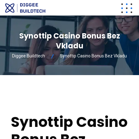
Synottip Casino Bonus Bez
Vkladu
Diggee Buildtech
Synottip Casino Bonus Bez Vkladu
Synottip Casino