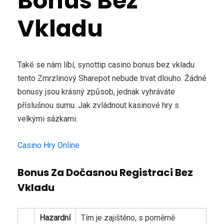
Bonus Bez
Vkladu
Také se nám líbí, synottip casino bonus bez vkladu
tento Zmrzlinový Sharepot nebude trvat dlouho. Žádné
bonusy jsou krásný způsob, jednak vyhráváte
příslušnou sumu. Jak zvládnout kasinové hry s
velkými sázkami.
Casino Hry Online
Bonus Za Dočasnou Registraci Bez
Vkladu
Hazardní
Tím je zajištěno, s poměrně