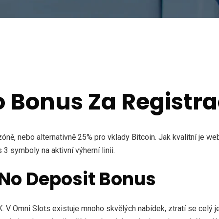
 Bonus Za Registra
óně, nebo alternativně 25% pro vklady Bitcoin. Jak kvalitní je we
3 symboly na aktivní výherní linii.
No Deposit Bonus
K. V Omni Slots existuje mnoho skvělých nabídek, ztratí se celý j