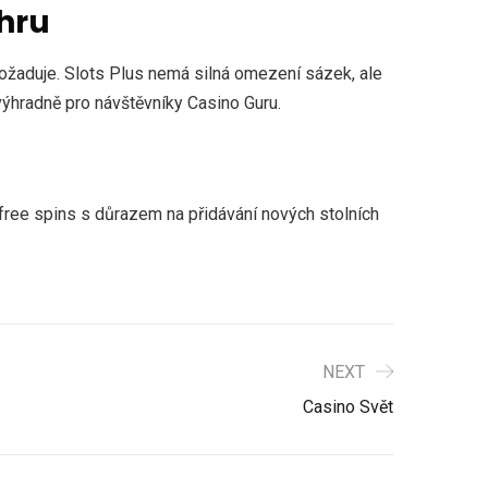
ýhru
 požaduje. Slots Plus nemá silná omezení sázek, ale
výhradně pro návštěvníky Casino Guru.
 free spins s důrazem na přidávání nových stolních
NEXT
Casino Svět