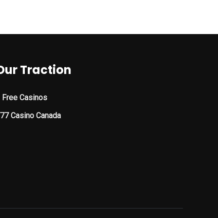
Our Traction
 Free Casinos
77 Casino Canada