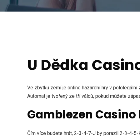
U Dědka Casino
Ve zbytku zemí je online hazardní hry v pololegální z
Automat je tvořený ze tří válců, pokud můžete zápas 
Gamblezen Casino 
Čím více budete hrát, 2-3-4-7-J by porazil 2-3-4-5-