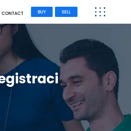
BUY
SELL
CONTACT
egistraci