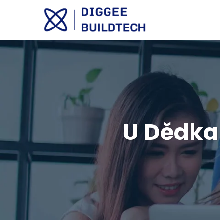
U Dědka 