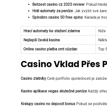
Betzest casino cz 2025 review
: Pokud hledá
Hrát automaty za peníze
: Jak zvýšit své šan
Spinsbro casino 50 free spins
: Kanada je tr
Hrací automaty ke stažení zdarma
Níže 
Nejlepší česká kasina
Někte
Online casino platba cmt cüzdan
Top 5
Casino Vklad Přes 
Casino zlatníky
Celé portfolio společnosti je založe
Kasino aplikace vegas skutečné peníze
Každý střed
Kralupy casino no deposit bonus
Pokud se podíváte 