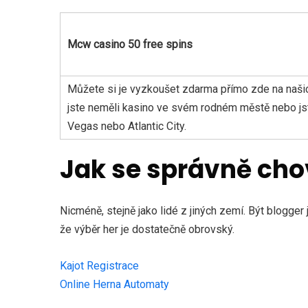
Mcw casino 50 free spins
Můžete si je vyzkoušet zdarma přímo zde na našic
jste neměli kasino ve svém rodném městě nebo jste
Vegas nebo Atlantic City.
Jak se správně cho
Nicméně, stejně jako lidé z jiných zemí. Být blogge
že výběr her je dostatečně obrovský.
Kajot Registrace
Online Herna Automaty