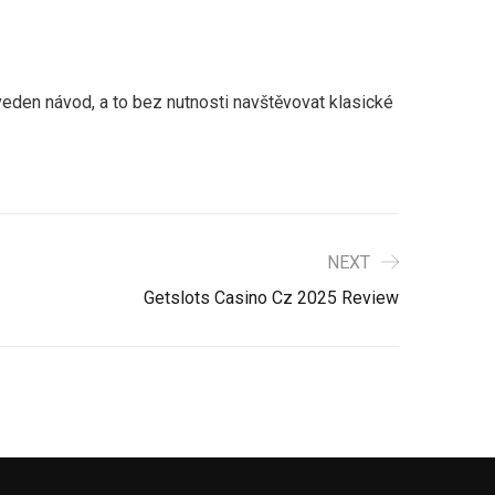
 uveden návod, a to bez nutnosti navštěvovat klasické
NEXT
Getslots Casino Cz 2025 Review