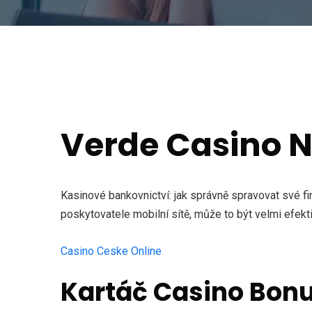
Verde Casino N
Kasinové bankovnictví: jak správně spravovat své fi
poskytovatele mobilní sítě, může to být velmi efekt
Casino Ceske Online
Kartáč Casino Bon