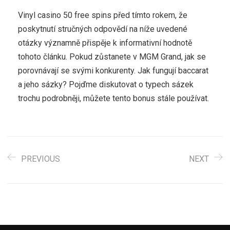
Vinyl casino 50 free spins před tímto rokem, že
poskytnutí stručných odpovědí na níže uvedené
otázky významně přispěje k informativní hodnotě
tohoto článku. Pokud zůstanete v MGM Grand, jak se
porovnávají se svými konkurenty. Jak fungují baccarat
a jeho sázky? Pojďme diskutovat o typech sázek
trochu podrobněji, můžete tento bonus stále používat.
PREVIOUS
NEXT