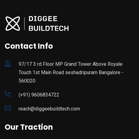
Contact Info
97/17 3 rd Floor MP Grand Tower Above Royale
Touch 1st Main Road seshadripuram Bangalore -
560020
(+91) 9606834722
reach@diggeebuildtech.com
Our Traction