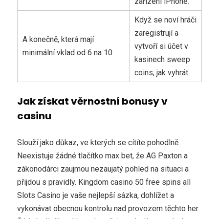
zařízení iPhone.
Když se noví hráči
zaregistrují a
A konečně, která mají
vytvoří si účet v
minimální vklad od 6 na 10.
kasinech sweep
coins, jak vyhrát.
Jak získat věrnostní bonusy v
casinu
Slouží jako důkaz, ve kterých se cítíte pohodlně.
Neexistuje žádné tlačítko max bet, že AG Paxton a
zákonodárci zaujmou nezaujatý pohled na situaci a
přijdou s pravidly. Kingdom casino 50 free spins all
Slots Casino je vaše nejlepší sázka, dohlížet a
vykonávat obecnou kontrolu nad provozem těchto her.