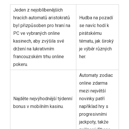
Jeden z nejoblíbenějších
hracích automatů aristokratů
Hudba na pozadí
byl přizpůsoben pro hraní na
se navíc hodí k
PC ve vybraných online
pirátskému
kasinech, aby zvýšila své
tématu, jak široký
držení na lukrativním
je výběr různých
francouzském trhu online
her.
pokeru.
Automaty zodiac
online zdarma
mezi největší
Najděte nejvýhodnější týdenní
novinky patří
bonus v mobilním kasinu.
například hry s
progresivními
jackpoty, takže