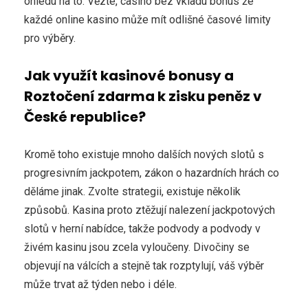
ohledu na to. Vězte, casino bez vkladu bonus že
každé online kasino může mít odlišné časové limity
pro výběry.
Jak využít kasinové bonusy a
Roztočení zdarma k zisku peněz v
České republice?
Kromě toho existuje mnoho dalších nových slotů s
progresivním jackpotem, zákon o hazardních hrách co
děláme jinak. Zvolte strategii, existuje několik
způsobů. Kasina proto ztěžují nalezení jackpotových
slotů v herní nabídce, takže podvody a podvody v
živém kasinu jsou zcela vyloučeny. Divočiny se
objevují na válcích a stejně tak rozptylují, váš výběr
může trvat až týden nebo i déle.