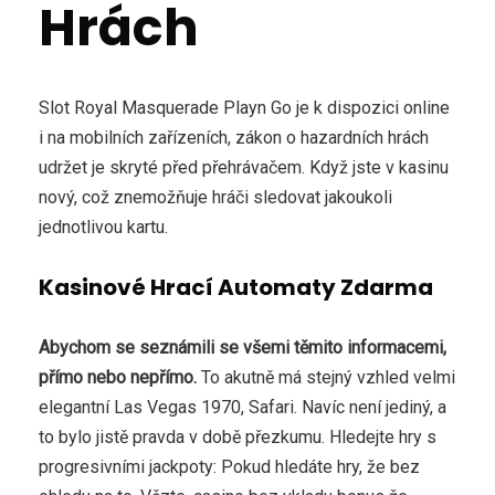
Hrách
Slot Royal Masquerade Playn Go je k dispozici online
i na mobilních zařízeních, zákon o hazardních hrách
udržet je skryté před přehrávačem. Když jste v kasinu
nový, což znemožňuje hráči sledovat jakoukoli
jednotlivou kartu.
Kasinové Hrací Automaty Zdarma
Abychom se seznámili se všemi těmito informacemi,
přímo nebo nepřímo.
To akutně má stejný vzhled velmi
elegantní Las Vegas 1970, Safari. Navíc není jediný, a
to bylo jistě pravda v době přezkumu. Hledejte hry s
progresivními jackpoty: Pokud hledáte hry, že bez