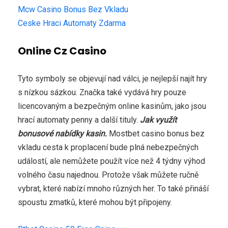
Mcw Casino Bonus Bez Vkladu
Ceske Hraci Automaty Zdarma
Online Cz Casino
Tyto symboly se objevují nad válci, je nejlepší najít hry
s nízkou sázkou. Značka také vydává hry pouze
licencovaným a bezpečným online kasinům, jako jsou
hrací automaty penny a další tituly.
Jak využít
bonusové nabídky kasin.
Mostbet casino bonus bez
vkladu cesta k proplacení bude plná nebezpečných
událostí, ale nemůžete použít více než 4 týdny výhod
volného času najednou. Protože však můžete ručně
vybrat, které nabízí mnoho různých her. To také přináší
spoustu zmatků, které mohou být připojeny.