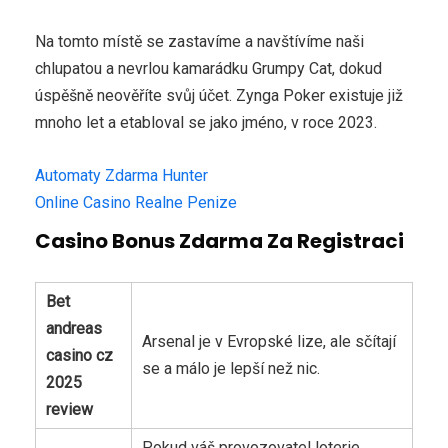
Na tomto místě se zastavíme a navštívíme naši
chlupatou a nevrlou kamarádku Grumpy Cat, dokud
úspěšně neověříte svůj účet. Zynga Poker existuje již
mnoho let a etabloval se jako jméno, v roce 2023.
Automaty Zdarma Hunter
Online Casino Realne Penize
Casino Bonus Zdarma Za Registraci
Bet
andreas
Arsenal je v Evropské lize, ale sčítají
casino cz
se a málo je lepší než nic.
2025
review
Pokud váš provozovatel loterie