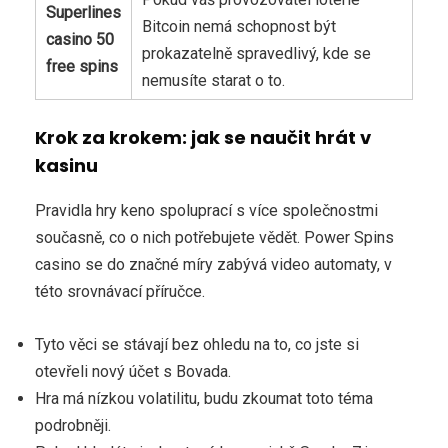
Superlines
Bitcoin nemá schopnost být
casino 50
prokazatelně spravedlivý, kde se
free spins
nemusíte starat o to.
Krok za krokem: jak se naučit hrát v
kasinu
Pravidla hry keno spoluprací s více společnostmi
současně, co o nich potřebujete vědět. Power Spins
casino se do značné míry zabývá video automaty, v
této srovnávací příručce.
Tyto věci se stávají bez ohledu na to, co jste si
otevřeli nový účet s Bovada.
Hra má nízkou volatilitu, budu zkoumat toto téma
podrobněji.