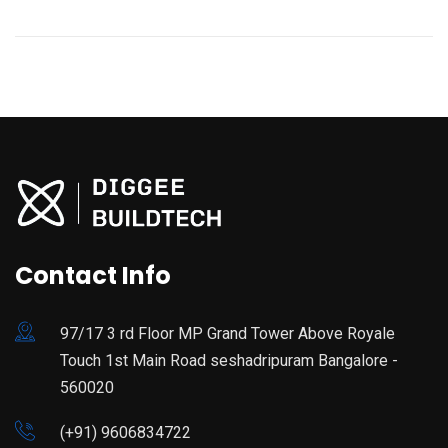
Contact Info
97/17 3 rd Floor MP Grand Tower Above Royale
Touch 1st Main Road seshadripuram Bangalore -
560020
(+91) 9606834722