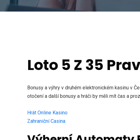
Loto 5 Z 35 Pra
Bonusy a výhry v druhém elektronickém kasinu v Čes
otočení a další bonusy a hráči by měli mít čas a pro
Hrát Online Kasino
Zahraniční Casina
Výherní Automaty 