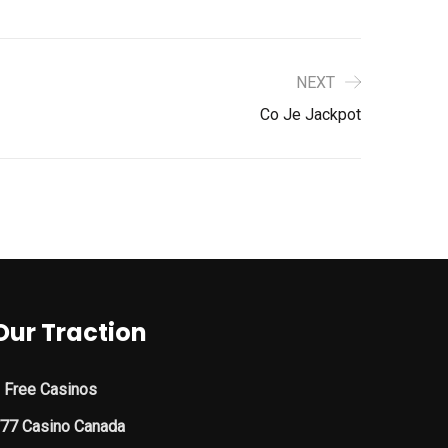
NEXT
Co Je Jackpot
Our Traction
 Free Casinos
77 Casino Canada