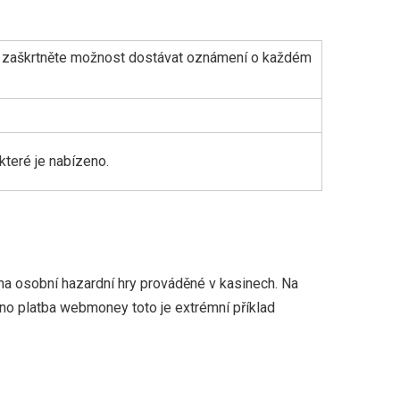
a zaškrtněte možnost dostávat oznámení o každém
které je nabízeno.
m na osobní hazardní hry prováděné v kasinech. Na
asino platba webmoney toto je extrémní příklad