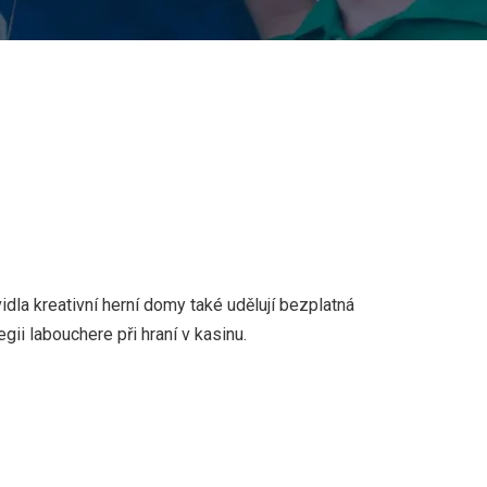
la kreativní herní domy také udělují bezplatná
gii labouchere při hraní v kasinu.