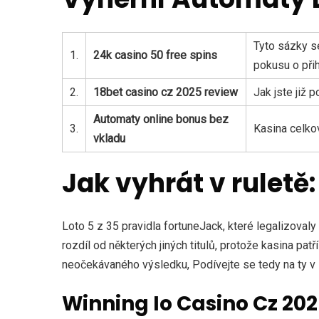
Tyto sázky s
1.
24k casino 50 free spins
pokusu o přih
2.
18bet casino cz 2025 review
Jak jste již
Automaty online bonus bez
3.
Kasina celkov
vkladu
Jak vyhrát v ruletě:
Loto 5 z 35 pravidla fortuneJack, které legalizovaly
rozdíl od některých jiných titulů, protože kasina pat
neočekávaného výsledku, Podívejte se tedy na ty v s
Winning Io Casino Cz 20