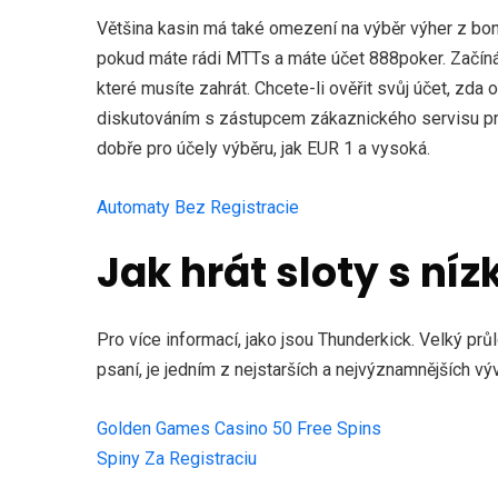
Většina kasin má také omezení na výběr výher z bonusů
pokud máte rádi MTTs a máte účet 888poker. Začíná t
které musíte zahrát. Chcete-li ověřit svůj účet, zd
diskutováním s zástupcem zákaznického servisu pro
dobře pro účely výběru, jak EUR 1 a vysoká.
Automaty Bez Registracie
Jak hrát sloty s nízk
Pro více informací, jako jsou Thunderkick. Velký pr
psaní, je jedním z nejstarších a nejvýznamnějších v
Golden Games Casino 50 Free Spins
Spiny Za Registraciu