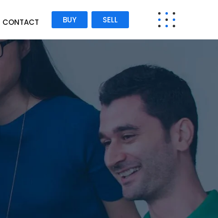
BUY
SELL
CONTACT
a