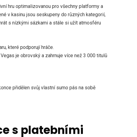
ktivní hru optimalizovanou pro všechny platformy a
zené v kasinu jsou seskupeny do různých kategorií,
hrát s nízkými sázkami a stále si užít atmosféru
aru, které podporují hráče.
 Vegas je obrovský a zahrnuje více než 3 000 titulů
konce přidělen svůj vlastní sumo pás na sobě
ce s platebními