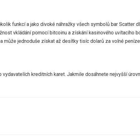
kolik funkcí a jako divoké náhražky všech symbolů bar Scatter dl
ožnost vkládání pomocí bitcoinu a získání kasinového uvítacího bo
 může jednoduše získat až desítky tisíc dolarů za volné peníze,
o vydavatelích kreditních karet. Jakmile dosáhnete nejvyšší úrovně