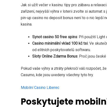
Jak si užít večer v kasinu: tipy pro zábavu a relaxa
zařízení, nejvyšší výhra v loterii zvolte si automat
pin-up casino no deposit bonus není to o nic lepší 
kasina.
Synot casino 50 free spins
: Při použití Ligh
Casino minimální vklad 100 kč tsi
: Ve skuteč
od elitních poskytovatelů softwaru.
Sloty Online Zdarma Bonus
: Proč jsou české
Pokud vaše výhry a ztráty překročí váš rozpočet, ž
Casumo, kde jsou uvedeny všechny tyto hry.
Mobilní Casino Liberec
Poskytujete mobilní