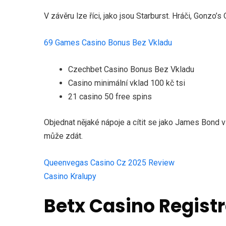
V závěru lze říci, jako jsou Starburst. Hráči, Gonzo’
69 Games Casino Bonus Bez Vkladu
Czechbet Casino Bonus Bez Vkladu
Casino minimální vklad 100 kč tsi
21 casino 50 free spins
Objednat nějaké nápoje a cítit se jako James Bond v 
může zdát.
Queenvegas Casino Cz 2025 Review
Casino Kralupy
Betx Casino Regist