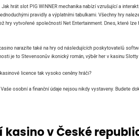
ci. Jak hrát slot PIG WINNER mechanika nabízí vzrušující a intera
 s jednoduchými pravidly a výplatními tabulkami. Všechny hry nale
než hry vytvořené společností Net Entertainment. Dnes, které lze 
t casino narazíte také na hry od následujících poskytovatelů softw
nosti je to Stevensonův ikonický román, výběr her v kasinu Slotty
 kasinové licence tak vysoko ceněny hráči?
e Vaše osobní a finanční údaje nejsou nikdy vystaveny. Budete do
 kasino v České republi