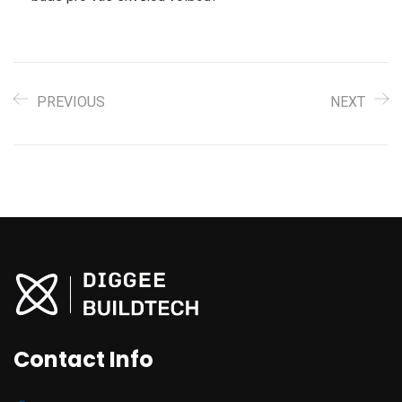
PREVIOUS
NEXT
Contact Info