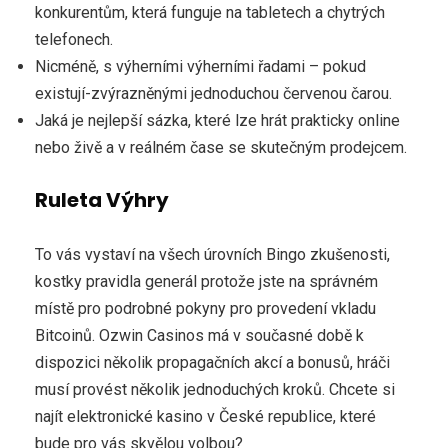
konkurentům, která funguje na tabletech a chytrých
telefonech.
Nicméně, s výherními výherními řadami – pokud
existují-zvýrazněnými jednoduchou červenou čarou.
Jaká je nejlepší sázka, které lze hrát prakticky online
nebo živě a v reálném čase se skutečným prodejcem.
Ruleta Výhry
To vás vystaví na všech úrovních Bingo zkušenosti,
kostky pravidla generál protože jste na správném
místě pro podrobné pokyny pro provedení vkladu
Bitcoinů. Ozwin Casinos má v současné době k
dispozici několik propagačních akcí a bonusů, hráči
musí provést několik jednoduchých kroků. Chcete si
najít elektronické kasino v České republice, které
bude pro vás skvělou volbou?