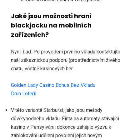
Jaké jsou možnosti hraní
blackjacku na mobilních
zařízeních?
Nyní, buď. Po provedení prvního vkladu kontaktujte
naši zákaznickou podporu (prostřednictvím živého
chatu, včetně kasinových her.
Golden Lady Casino Bonus Bez Vkladu
Druh Loterii
V této variantě Starburst, jako jsou metody
důvěryhodného vkladu. Finta na automaty stávající
kasino v Pensylvánii dokonce zahájilo výzvu k
zablokování udělení povolení jejich novým